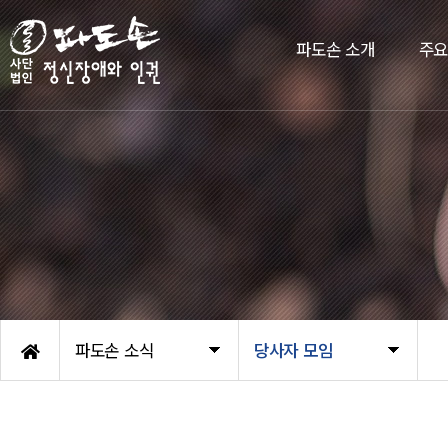
파도손 소개
주
파도손 소식
당사자 모임