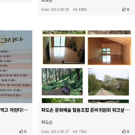
파도손
Date 2013-09-28
Hit 8988
0
[협동조합 콘서트] 우리는 협동을 먹고 자란다! -- 참가합니다.
파도손 문화예술 협동조합 준비위원회 워크샾 공지입니다.
파도손
0
Date 2013-08-27
Hit 7942
0