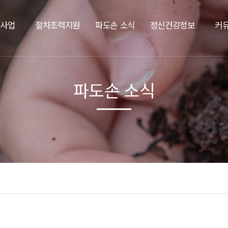
요사업
절차조력지원
파도손 소식
정신건강정보
커
파도손 소식