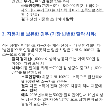
인연금
부가급여
9
만 원
을 받는
B
씨
소득인정액
:
75
만
+ 9
만
= 840,000
원
(
기초급여는
제외되나 부가급여는 지자체에 따라 소득으로 산입
될 수 있음
)
결과
:
선정 기준을 초과하여
탈락
3.
자동차를 보유한 경우
(
가장 빈번한 탈락 사유
)
정신장애인이더라도 자동차는 재산 산정 시 매우 엄격합니다
.
'
생업용
'
으로 인정받지 못하는 일반 차량은 가액의
100%
가 월
소득으로 잡힙니다
.
탈락 경계선
:
1,600cc
이상의 승용차 또는 가액
500
만 원
이상의 차량 보유 시
사례
:
이동 편의를 위해
**700
만 원 상당의 중고차
(1,600c
c)**
를 보유한
C
씨
소득인정액
:
차량 가액
100%
가 소득으로 환산되어
월
700
만 원
소득자로 간주됨
결과
:
다른 소득이 전혀 없어도 자동차 하나 때문에
즉시 탈락
예외
:
2026
년부터는
500
만 원 미만이면서
10
년 이상
된 낡은 차는 일반재산
(4.17%)
으로 잡혀 통과될 가
능성이 높습니다
.