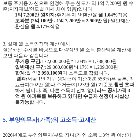
보통 주거용 재산으로 인정해 주는 한도가 약
1
억
7,200
만 원 수
준
(
지자체별
/
연도별 미세 차이 있음
)
입니다
.
1
억
7,200
만 원까지
:
주거용 재산 환산율
월
1.04%
적용
초과분
(2
억
100
만
- 1
억
7,200
만
= 2,900
만 원
):
일반재산
환산율
월
4.17%
적용
3.
실제 월 소득인정액 계산 예시
질문하신 수치를 바탕으로 대략적인 월 소득 환산액을 계산해
보면 다음과 같습니다
.
주거용 구간
:
172,000,000
원
* 1.04% = 1,788,800
원
일반재산 구간
:
29,000,000
원
*4.17% = 1,209,300
원
합계
:
월 약
2,998,100
원
이 소득으로 잡힙니다
.
️
결과
:
서울
1
인 가구 생계급여 기준
(820,556
원
)
은 물론
,
의
료급여
(102
만 원
)
나 주거급여
(123
만 원
)
기준도
훨씬 초과
하게 됩니다
.
즉
,
다른 소득이 전혀 없더라도
공시가격
3
억 원 아파트를 보유하고 있다면 수급자 선정이 사실상
불가능
합니다
.
5.
부양의무자
(
가족
)
의 고소득
·
고재산
2026
년에도 부양의무자
(
부모
·
자녀
)
가 연 소득
1.3
억 원 이상이