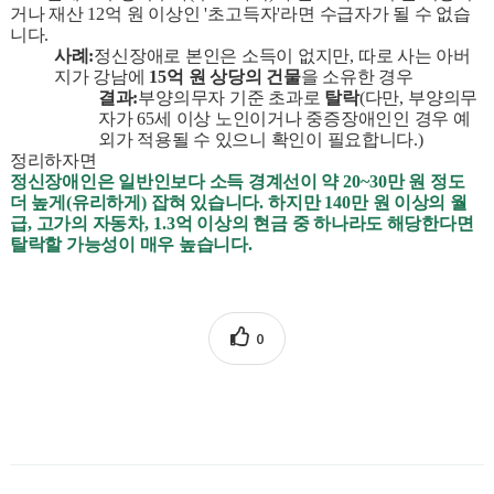
거나 재산
12
억 원 이상인
'
초고득자
'
라면 수급자가 될 수 없습
니다
.
사례
:
정신장애로 본인은 소득이 없지만
,
따로 사는 아버
지가 강남에
15
억 원 상당의 건물
을 소유한 경우
결과
:
부양의무자 기준 초과로
탈락
(
다만
,
부양의무
자가
65
세 이상 노인이거나 중증장애인인 경우 예
외가 적용될 수 있으니 확인이 필요합니다
.)
정리하자면
정신장애인은 일반인보다 소득 경계선이 약
20~30
만 원 정도
더 높게
(
유리하게
)
잡혀 있습니다
.
하지만
140
만 원 이상의 월
급
,
고가의 자동차
, 1.3
억 이상의 현금 중 하나라도 해당한다면
탈락할 가능성이 매우 높습니다
.
0