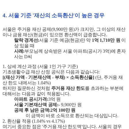
4.
서울 기준
'
재산의 소득환산
'
이 높은 경우
서울은 주거용 재산 공제
(9,900
만 원
)
가 크지만
,
그 이상의 재산
이나 금융 재산
(
현금
)
이 있으면 환산액이 급증합니다
.
탈락 경계선
:
서울 기준 예금
(
현금
)
만 약
1
억
1,710
만 원
이
상 있을 때
사례
:
부모님께 상속받은 서울 아파트
(
공시가
3
억
)
에 혼자
사는
D
씨
1.
상세 계산 과정
(
서울
1
인 가구 기준
)
기초생활수급 재산 산정 공식은 다음과 같습니다
:
[(
재산 가액
-
기본재산액
-
부채
) ×
소득환산율
]
(
단
,
주거용 재
산 한도 내에서는
1.04%)
하지만 질문하신 것처럼
주거용 재산 한도
를 초과하는 부분에
대해서는 다음과 같이 적용됩니다
.
아파트 공시가격
:
3
억 원
서울 기본재산액 공제
:
- 9,900
만 원
공제 후 남은 금액
:2
억
100
만 원
이 금액이 바로 소득으로 환산되는 대상입니다
.
2.
환산율 적용
(1.04% vs 4.17%)
여기서 중요한 점은
'
주거용 재산 한도액
'
입니다
.
서울의 경우