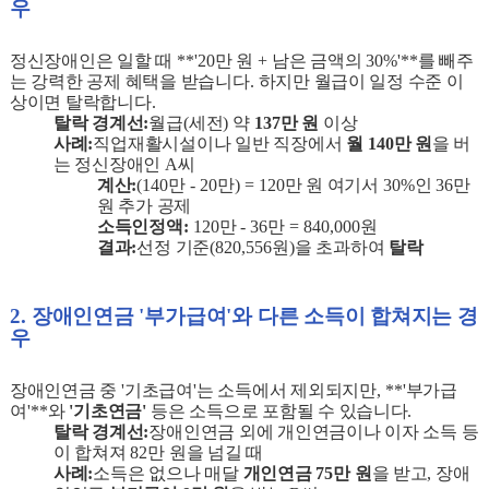
우
정신장애인은 일할 때
**'20
만 원
+
남은 금액의
30%'**
를 빼주
는 강력한 공제 혜택을 받습니다
.
하지만 월급이 일정 수준 이
상이면 탈락합니다
.
탈락 경계선
:
월급
(
세전
)
약
137
만 원
이상
사례
:
직업재활시설이나 일반 직장에서
월
140
만 원
을 버
는 정신장애인
A
씨
계산
:
(140
만
- 20
만
) = 120
만 원 여기서
30%
인
36
만
원 추가 공제
소득인정액
:
120
만
- 36
만
= 840,000
원
결과
:
선정 기준
(820,556
원
)
을 초과하여
탈락
2.
장애인연금
'
부가급여
'
와 다른 소득이 합쳐지는 경
우
장애인연금 중
'
기초급여
'
는 소득에서 제외되지만
, **'
부가급
여
'**
와
'
기초연금
'
등은 소득으로 포함될 수 있습니다
.
탈락 경계선
:
장애인연금 외에 개인연금이나 이자 소득 등
이 합쳐져
82
만 원을 넘길 때
사례
:
소득은 없으나 매달
개인연금
75
만 원
을 받고
,
장애