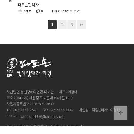
19
파도손관리자
Hit 4495
0
Date 2024-12-23
2
3
1
사단법인 정신장애와인권 파도손
대표 : 이정하
주소 : (04556) 서울 중구 마른내로4가길 16-3
사업자등록번호 : 135-82-17633
TEL : 02-2272-2541
FAX : 02-2272-2542
개인정보책임관리자 : 이정하
E-MAIL :
padoson119@hanmail.net
Copyright 2023 PADOSON All Rights Reserved.