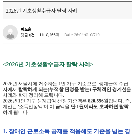
2026년 기초생활수급자 탈락 사례
파도손
Hit 8,466회
Date 26-04-01 08:19
댓글 0건
<2026
년 기초생활수급자 탈락 사례
>
2026
년 서울시에 거주하는
1
인 가구 기준으로
,
생계급여 수급
자에서
탈락하게 되는
(
부적합 판정을 받는
)
구체적인 경계선
을
사례와 함께 정리해 드립니다
.
2026
년
1
인 가구 생계급여 선정 기준액은
820,556
원
입니다
.
즉
,
계산된
'
소득인정액
'
이 이 금액을
단
1
원이라도 초과하면 탈락
하게 됩니다
.
1.
장애인 근로소득 공제를 적용해도 기준을 넘는 경