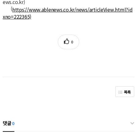
ews.co.kr)
(
https://www.ablenews.co.kr/news/articleView.html?id
xno=222365)
0
목록
댓글
0