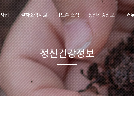
요사업
절차조력지원
파도손 소식
정신건강정보
커
정신건강정보