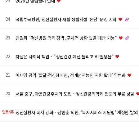
25
2026년 실업급여 안내
24
국립부곡병원, 정신질환자 재활 생활시설 '온담' 운영 시작
23
인권위 "정신병원 격리·강박, 구체적 상황 있을 때만 가능"
22
자살은 사회적 책임…"정신건강 예산 늘리고 AI 활용을"
21
이재명 공약 '발달·정신장애인, 경계선지능인 지원 확대' 입법화
20
서울 중구, 마음건강주치의 도입…정신건강의학과 전문의 무료 상담
열람중
정신질환자 복지 강화…남인순 의원, '복지서비스 지원법' 개정안 발
맨끝