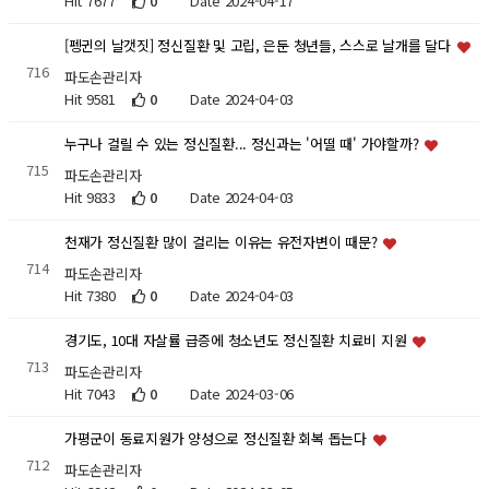
Hit 7677
0
Date 2024-04-17
[펭귄의 날갯짓] 정신질환 및 고립, 은둔 청년들, 스스로 날개를 달다
716
파도손관리자
Hit 9581
0
Date 2024-04-03
누구나 걸릴 수 있는 정신질환... 정신과는 '어떨 때' 가야할까?
715
파도손관리자
Hit 9833
0
Date 2024-04-03
천재가 정신질환 많이 걸리는 이유는 유전자변이 때문?
714
파도손관리자
Hit 7380
0
Date 2024-04-03
경기도, 10대 자살률 급증에 청소년도 정신질환 치료비 지원
713
파도손관리자
Hit 7043
0
Date 2024-03-06
가평군이 동료지원가 양성으로 정신질환 회복 돕는다
712
파도손관리자