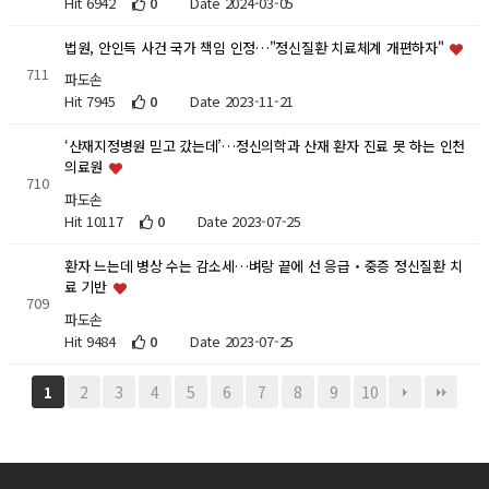
Hit 6942
0
Date 2024-03-05
법원, 안인득 사건 국가 책임 인정…"정신질환 치료체계 개편하자"
711
파도손
Hit 7945
0
Date 2023-11-21
‘산재지정병원 믿고 갔는데’…정신의학과 산재 환자 진료 못 하는 인천
의료원
710
파도손
Hit 10117
0
Date 2023-07-25
환자 느는데 병상 수는 감소세…벼랑 끝에 선 응급‧중증 정신질환 치
료 기반
709
파도손
Hit 9484
0
Date 2023-07-25
2
3
4
5
6
7
8
9
10
1