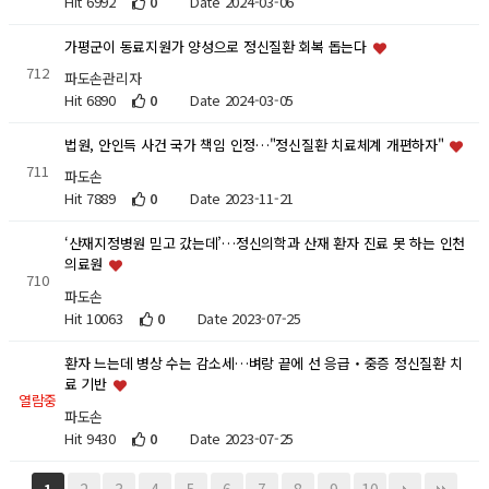
Hit 6992
0
Date 2024-03-06
가평군이 동료지원가 양성으로 정신질환 회복 돕는다
712
파도손관리자
Hit 6890
0
Date 2024-03-05
법원, 안인득 사건 국가 책임 인정…"정신질환 치료체계 개편하자"
711
파도손
Hit 7889
0
Date 2023-11-21
‘산재지정병원 믿고 갔는데’…정신의학과 산재 환자 진료 못 하는 인천
의료원
710
파도손
Hit 10063
0
Date 2023-07-25
환자 느는데 병상 수는 감소세…벼랑 끝에 선 응급‧중증 정신질환 치
료 기반
열람중
파도손
Hit 9430
0
Date 2023-07-25
2
3
4
5
6
7
8
9
10