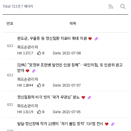
Total 723건
7 페이지
번호
제목
완도군, 우울증 등 정신질환 치료비 확대 지원
633
파도손관리자
Hit 12717
0
Date 2021-07-08
[단독] "文정부 조현병 발언은 인권 침해"…국민의힘, 또 인권위 권고
받아
632
파도손관리자
Hit 12844
0
Date 2021-07-07
정신질환자 비극 방치 ‘국가 무관심’ 분노
631
파도손관리자
Hit 13119
0
Date 2021-07-05
발달·정신장애 작가 22명의 '자기 몰입 창작' 737점 전시
630