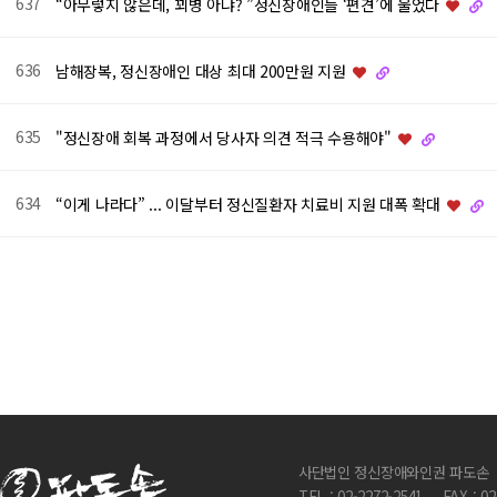
637
“아무렇지 않은데, 꾀병 아냐? ”정신장애인들 ‘편견’에 울었다
636
남해장복, 정신장애인 대상 최대 200만원 지원
635
"정신장애 회복 과정에서 당사자 의견 적극 수용해야"
634
“이게 나라다” ... 이달부터 정신질환자 치료비 지원 대폭 확대
다음
맨끝
사단법인 정신장애와인권 파도손
TEL : 02-2272-2541
FAX : 0