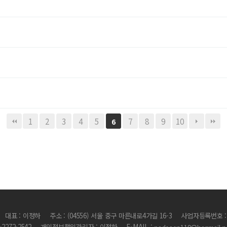
1
2
3
4
5
7
8
9
10
6
대표 : 이정하
주소 : (04556) 서울 중구 마른내로4가길 16-3
사업자등록번호 : 1
2-2272-2542
개인정보책임관리자 : 이정하
E-MAIL :