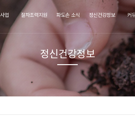
요사업
절차조력지원
파도손 소식
정신건강정보
커
정신건강정보