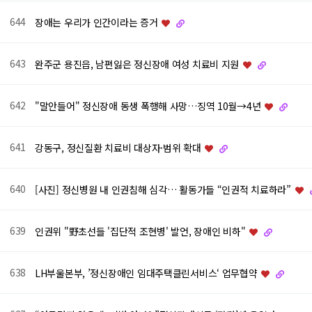
644
장애는 우리가 인간이라는 증거
643
완주군 용진읍, 남편잃은 정신장애 여성 치료비 지원
642
"말안들어" 정신장애 동생 폭행해 사망…징역 10월→4년
641
강동구, 정신질환 치료비 대상자·범위 확대
640
[사진] 정신병원 내 인권침해 심각… 활동가들 “인권적 치료하라”
639
인권위 "野초선들 '집단적 조현병' 발언, 장애인 비하"
638
LH부울본부, ’정신장애인 임대주택클린서비스‘ 업무협약