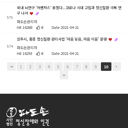
국내 뇌연구 '어벤저스' 뭉쳤다...코로나 시대 고립과 정신질환 극복 연
구 나서
575
파도손관리자
Hit 16288
0
Date 2021-04-21
상주시, 중증 정신질환 관리사업 '마음 닿음, 마음 이음' 운영
574
파도손관리자
Hit 16293
0
Date 2021-04-21
1
2
3
4
5
6
7
8
9
10