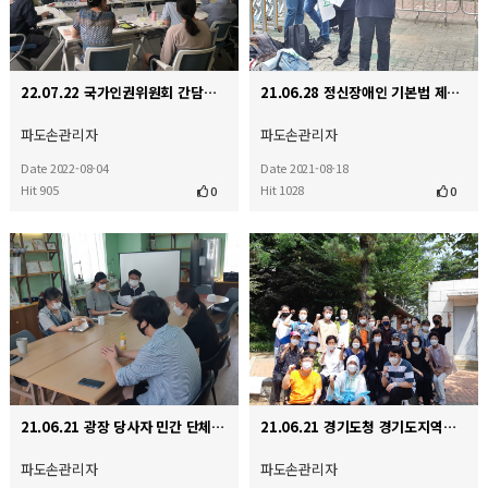
22.07.22 국가인권위원회 간담회
21.06.28 정신장애인 기본법 제정을 위한 투쟁선포 기자회견
파도손관리자
파도손관리자
Date 2022-08-04
Date 2021-08-18
Hit 905
Hit 1028
0
0
21.06.21 광장 당사자 민간 단체 방문 회의
21.06.21 경기도청 경기도지역전환시설 당사자 근무 관련 처우 개선
파도손관리자
파도손관리자