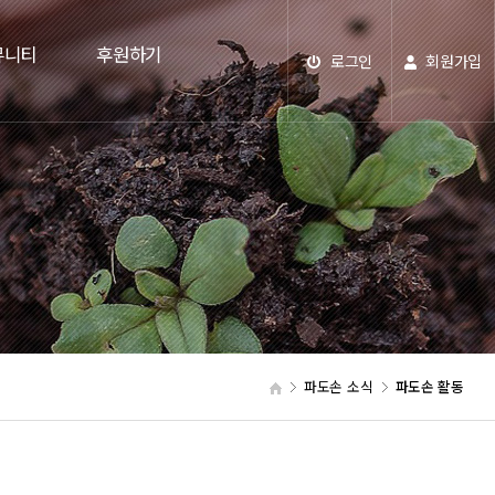
뮤니티
후원하기
로그인
회원가입
파도손 소식
파도손 활동