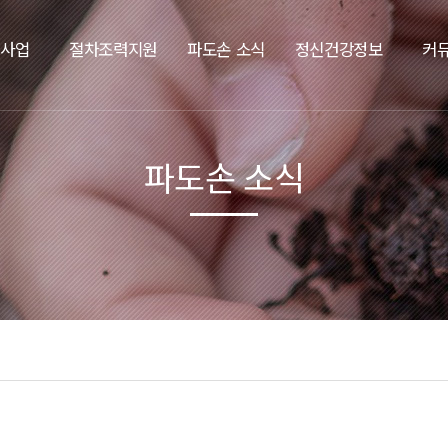
요사업
절차조력지원
파도손 소식
정신건강정보
커
파도손 소식