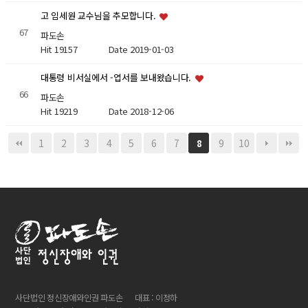
고 임세원 교수님을 추모합니다.
67
파도손
Hit 19157
Date 2019-01-03
대통령 비서실에서 -엽서를 보내왔습니다.
66
파도손
Hit 19219
Date 2018-12-06
1
2
3
4
5
6
7
9
10
8
사단법인 정신장애와인권 파도손
대표 : 이정하