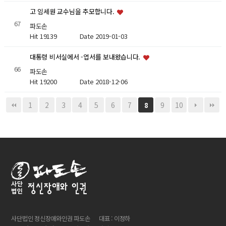
고 임세원 교수님을 추모합니다.
67
파도손
Hit 19139
Date 2019-01-03
대통령 비서실에서 -엽서를 보내왔습니다.
66
파도손
Hit 19200
Date 2018-12-06
1
2
3
4
5
6
7
9
10
8
사단법인 정신장애와인권 파도손
대표 : 이정하