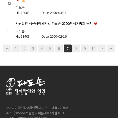
82
파도손
Hit 13081
Date 2020-03-11
사단법인 정신장애와인권 파도손 2020년 정기총회 공지
81
파도손
Hit 13403
Date 2020-02-16
1
2
3
4
5
6
8
9
10
7
사단법인 정신장애와인권 파도손
대표 : 이정하
주소 : (04556) 서울 중구 마른내로4가길 16-3