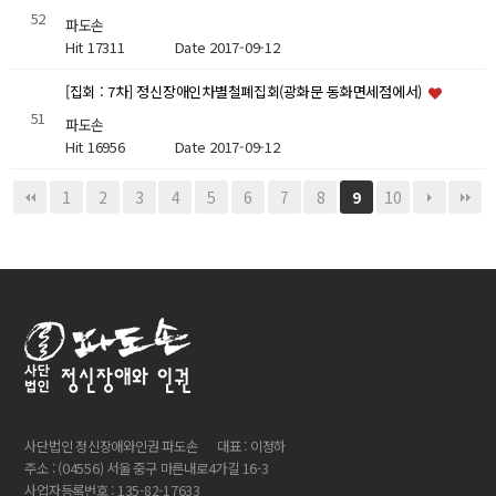
52
파도손
Hit 17311
Date 2017-09-12
[집회 : 7차] 정신장애인차별철폐집회(광화문 동화면세점에서)
51
파도손
Hit 16956
Date 2017-09-12
1
2
3
4
5
6
7
8
10
9
사단법인 정신장애와인권 파도손
대표 : 이정하
주소 : (04556) 서울 중구 마른내로4가길 16-3
사업자등록번호 : 135-82-17633