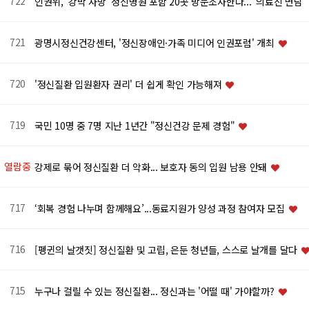
722
인권위, '강박 사망' 정신병원 포함 20곳 방문조사한다..."의료진 면담
721
광명시정신건강센터, '정신장애인·가족 미디어 인권포럼' 개최
720
'정신질환 입원환자 권리' 더 쉽게 확인 가능해져
719
국민 10명 중 7명 지난 1년간 "정신건강 문제 경험"
열람중
강제로 묶어 정신질환 더 악화... 보호자 동의 입원 남용 안돼
717
‘회복 경험 나누며 함께해요’...동료지원가 양성 과정 참여자 모집
716
[펭귄의 날갯짓] 정신질환 및 고립, 은둔 청년들, 스스로 날개를 달다
715
누구나 걸릴 수 있는 정신질환... 정신과는 '어떨 때' 가야할까?