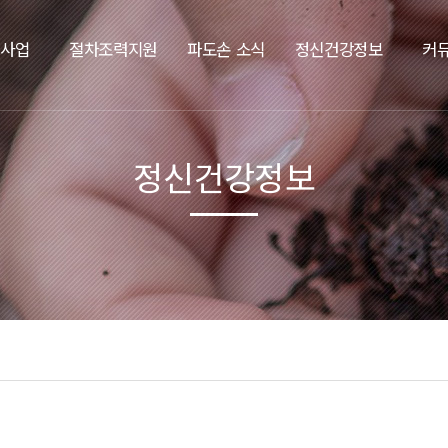
요사업
절차조력지원
파도손 소식
정신건강정보
커
정신건강정보