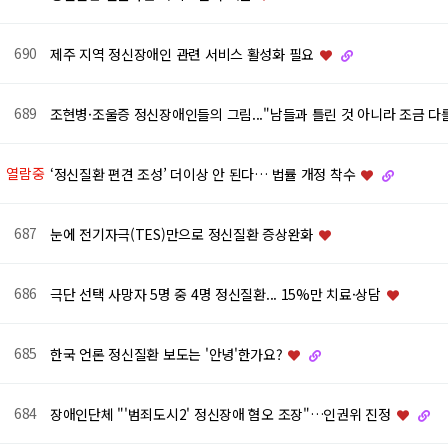
690
제주 지역 정신장애인 관련 서비스 활성화 필요
689
조현병·조울증 정신장애인들의 그림..."남들과 틀린 것 아니라 조금 다
열람중
‘정신질환 편견 조성’ 더이상 안 된다… 법률 개정 착수
687
눈에 전기자극(TES)만으로 정신질환 증상완화
686
극단 선택 사망자 5명 중 4명 정신질환... 15%만 치료·상담
685
한국 언론 정신질환 보도는 '안녕'한가요?
684
장애인단체 "'범죄도시2' 정신장애 혐오 조장"…인권위 진정