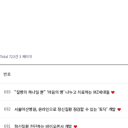
Total 723건
3 페이지
번호
693
"질병의 하나일 뿐" '마음의 병' 나누고 치료하는 MZ세대들
692
서울아산병원, 온라인으로 정신질환 점검할 수 있는 '토닥' 개발
691
정신질환 진단하는 바이오센서 개발