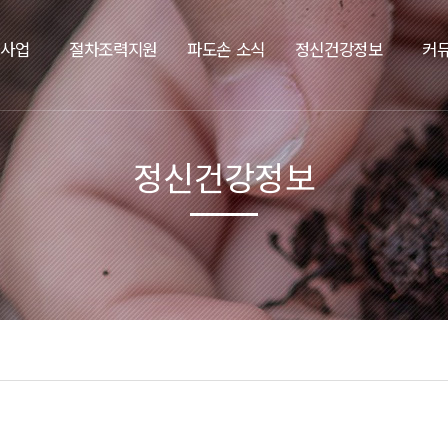
요사업
절차조력지원
파도손 소식
정신건강정보
커
정신건강정보