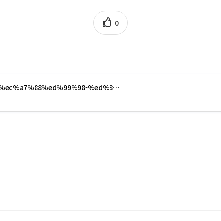
0
%a0%ec%a7%88%ed%99%98-%ed%8…