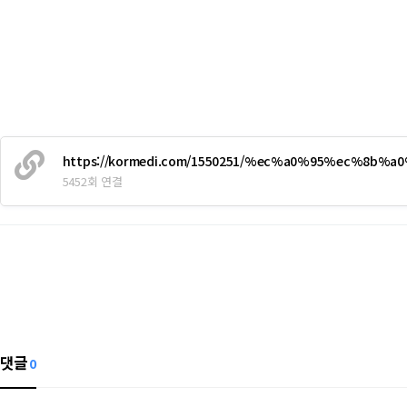
https://kormedi.com/1550251/%ec%a0%95%ec%8b
5452회 연결
댓글
0