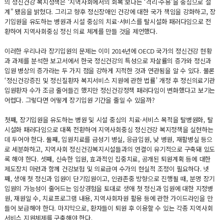
의 정신건강 복지정책은 ‘지역사회에서의 회복’보다는 ‘격리·수용’을 중심으로 설
계” 됐음을 밝혔다. 그리고 향후 정신장애인 건강에 대한 국가 책임을 강화하고, 장
기입원을 유도하는 병원과 시설 중심의 치료·서비스를 탈시설화 패러다임으로 전
환하여 지역사회중심 정신 의료 체계를 만들 것을 제언했다.
이러한 우리나라 장기입원의 문제는 이미 2014년에 OECD 국가의 정신건강 현황
과 과제를 분석한 보고서에서 한국 정신건강의 특성으로 자살률의 증가와 정신과
입원 병상의 증가라는 두 가지 점을 강하게 지적한 것과 연관됨을 알 수 있다. 물론
‘정신건강증진 및 정신질환자 복지서비스 지원에 관한 법률’ 개정 후 정신의료기관
입원환자 수가 조금 줄어들긴 했지만 정신건강정책 패러다임이 변화했다고 보기는
어렵다. 그렇다면 어떻게 장기입원 기간을 줄일 수 있을까?
첫째, 장기입원을 유도하는 병원 및 시설 중심의 치료·서비스 목적을 탈병원화, 탈
시설화 패러다임으로 대폭 전환하여 지역사회중심 정신건강 복지정책을 실현하는
데 두어야 한다. 둘째, 입원치료를 급성기 병실, 응급입원, 낮 병원, 재활병실 등으
로 세분화하고, 지역사회 정신건강복지시설들과의 연결이 유기적으로 구축돼 있도
록 해야 한다. 셋째, 신속한 입원, 효과적인 집중치료, 공개된 퇴원계획 등에 대한
제도장치 마련과 함께 건강보험 및 의료급여 수가의 현실적 조정이 필요하다. 넷
째, 생애 첫 정신과 입원이 단기입원이고, 인권존중 방향으로 진행될 때, 분명 장기
입원의 가능성이 줄어드는 임상경험을 토대로 생애 첫 정신과 입원에 대한 지정병
원, 재원일 수, 치료프로그램 내용, 지역사회자원 활용 등에 관한 가이드라인을 만
들어 보급해야 한다. 마지막으로, 환자들이 퇴원 후 이용할 수 있는 각종 지역사회
서비스 지원체제를 구축해야 한다.