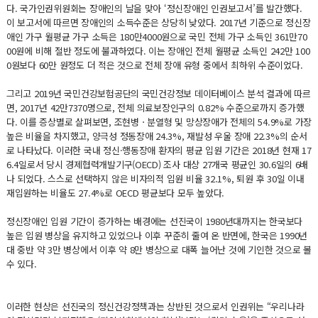
다. 국가인권위원회는 장애인의 날을 맞아 ‘정신장애인 인권보고서’를 발간했다.
이 보고서에 따르면 장애인의 소득수준은 상당히 낮았다. 2017년 기준으로 정신장
애인 가구 월평균 가구 소득은 180만4000원으로 국민 전체 가구 소득인 361만70
00원에 비해 절반 정도에 불과하였다. 이는 장애인 전체 월평균 소득인 242만 100
0원보다 60만 원정도 더 적은 것으로 전체 장애 유형 중에서 최하위 수준이었다.
그리고 2019년 국민건강보험공단의 국민건강정보 데이터베이스 분석 결과에 따르
면, 2017년 42만7370명으로, 전체 의료보장인구의 0.82% 수준으로까지 증가했
다. 이를 증상별로 살펴보면, 조현병ㆍ분열형 및 망상장애가 전체의 54.9%로 가장
높은 비율을 차지했고, 양극성 정동장애 24.3%, 재발성 우울 장애 22.3%의 순서
로 나타났다. 이러한 국내 정신·행동장애 환자의 평균 입원 기간은 2018년 현재 17
6.4일로서 당시 경제협력개발기구(OECD) 조사 대상 27개국 평균인 30.6일의 6배
나 되었다. 스스로 선택하지 않은 비자의적 입원 비율 32.1%, 퇴원 후 30일 이내
재입원하는 비율도 27.4%로 OECD 평균보다 모두 높았다.
정신장애인 입원 기간이 증가하는 배경에는 선진국이 1980년대까지는 한국보다
높은 입원 병상을 유지하고 있었으나 이후 꾸준히 줄여 온 반면에, 한국은 1990년
대 중반 약 3만 병상에서 이후 약 8만 병상으로 대폭 늘어난 것에 기인한 것으로 볼
수 있다.
이러한 현상은 선진국의 정신건강정책과는 상반된 것으로서 인권위는 “우리나라