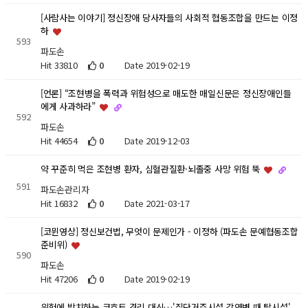
[사람사는 이야기] 정신장애 당사자들의 사회적 협동조합을 만드는 이정
하
593
파도손
Hit 33810
0
Date 2019-02-19
[언론] “조현병을 폭력과 위험성으로 매도한 매일신문은 정신장애인들
에게 사과하라”
592
파도손
Hit 44654
0
Date 2019-12-03
약 꾸준히 먹은 조현병 환자, 심혈관질환·뇌졸중 사망 위험 뚝
591
파도손관리자
Hit 16832
0
Date 2021-03-17
[코뮌영상] 정신보건법, 무엇이 문제인가 - 이정하 (파도손 문예협동조합
준비위)
590
파도손
Hit 47206
0
Date 2019-02-19
위험에 방치하는 코흐트 격리 대신…'집단거주시설 감염병 때 탈시설'