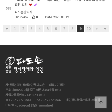
법안 발의
589
파도손관리자
Hit 22462
0
Date 2021-03-19
1
2
3
4
5
6
7
8
10
9
사단법인 정신장애와인권 파도손
대표 : 이정하
주소 : (04556) 서울 중구 마른내로4가길 16-3
사업자등록번호 : 135-82-17633
TEL : 02-2272-2541
FAX : 02-2272-2542
개인정보책임관리자 : 이정하
E-MAIL :
padoson119@hanmail.net